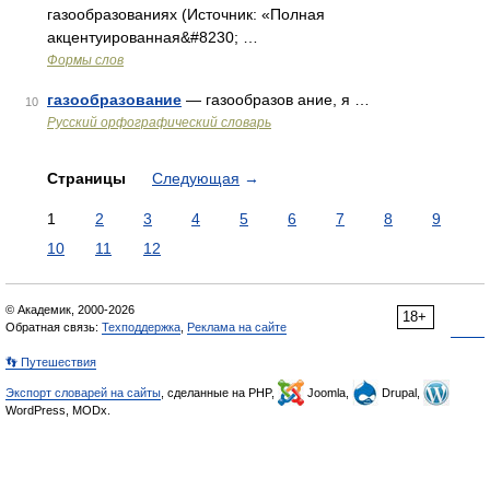
газообразованиях (Источник: «Полная
акцентуированная&#8230; …
Формы слов
газообразование
— газообразов ание, я …
10
Русский орфографический словарь
Страницы
Следующая
→
1
2
3
4
5
6
7
8
9
10
11
12
© Академик, 2000-2026
18+
Обратная связь:
Техподдержка
,
Реклама на сайте
👣 Путешествия
Экспорт словарей на сайты
, сделанные на PHP,
Joomla,
Drupal,
WordPress, MODx.